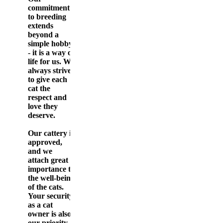
commitment
to breeding
extends
beyond a
simple hobby
- it is a way of
life for us. We
always strive
to give each
cat the
respect and
love they
deserve.
Our cattery is
approved,
and we
attach great
importance to
the well-being
of the cats.
Your security
as a cat
owner is also
our priority.