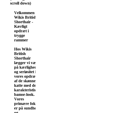
scroll down)
Velkommen til
Wikis British
Shorthair -
Kærligt
opdræt i
trygge
rammer
Hos Wikis
British
Shorthair
lægger vi vægt
på kærlighed
og seriøsitet i
vores opdræt
af de skønne
katte med det
karakteristiske
bamse-look.
Vores
primære fokus
er på sundhed
og