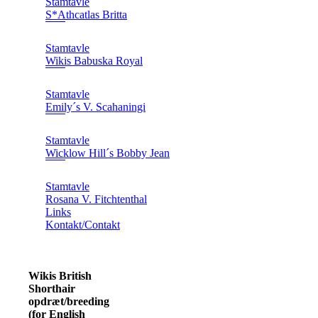
Stamtavle
S*Athcatlas Britta
Stamtavle
Wikis Babuska Royal
Stamtavle
Emily´s V. Scahaningi
Stamtavle
Wicklow Hill´s Bobby Jean
Stamtavle
Rosana V. Fitchtenthal
Links
Kontakt/Contakt
Wikis British
Shorthair
opdræt/breeding
(for English