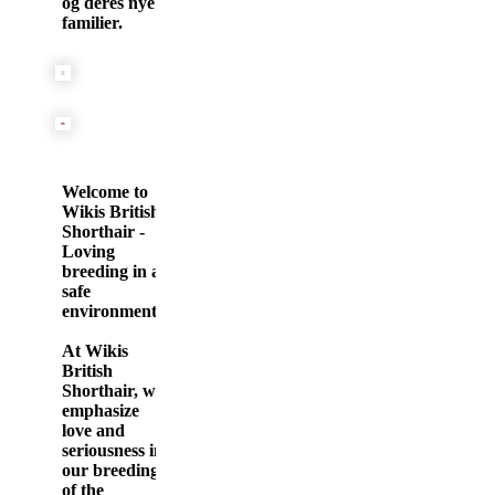
og deres nye
familier.
Welcome to
Wikis British
Shorthair -
Loving
breeding in a
safe
environment
At Wikis
British
Shorthair, we
emphasize
love and
seriousness in
our breeding
of the