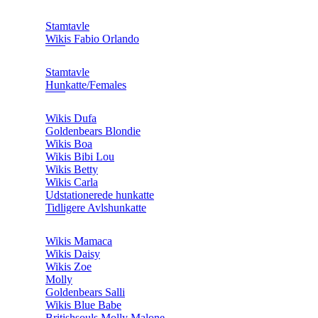
Stamtavle
Wikis Fabio Orlando
Stamtavle
Hunkatte/Females
Wikis Dufa
Goldenbears Blondie
Wikis Boa
Wikis Bibi Lou
Wikis Betty
Wikis Carla
Udstationerede hunkatte
Tidligere Avlshunkatte
Wikis Mamaca
Wikis Daisy
Wikis Zoe
Molly
Goldenbears Salli
Wikis Blue Babe
Britishsouls Molly Malone