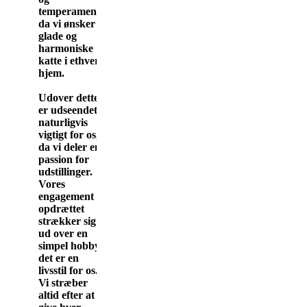
temperament,
da vi ønsker
glade og
harmoniske
katte i ethvert
hjem.
Udover dette
er udseendet
naturligvis
vigtigt for os,
da vi deler en
passion for
udstillinger.
Vores
engagement i
opdrættet
strækker sig
ud over en
simpel hobby -
det er en
livsstil for os.
Vi stræber
altid efter at