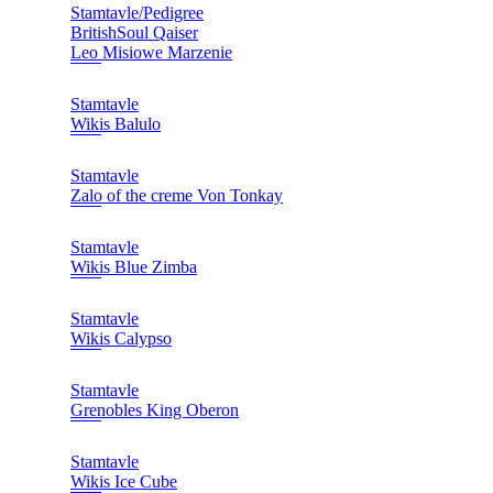
Stamtavle/Pedigree
BritishSoul Qaiser
Leo Misiowe Marzenie
Stamtavle
Wikis Balulo
Stamtavle
Zalo of the creme Von Tonkay
Stamtavle
Wikis Blue Zimba
Stamtavle
Wikis Calypso
Stamtavle
Grenobles King Oberon
Stamtavle
Wikis Ice Cube