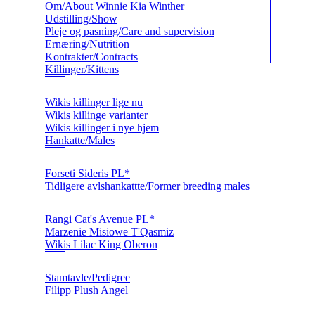
Om/About Winnie Kia Winther
Udstilling/Show
Pleje og pasning/Care and supervision
Ernæring/Nutrition
Kontrakter/Contracts
Killinger/Kittens
Wikis killinger lige nu
Wikis killinge varianter
Wikis killinger i nye hjem
Hankatte/Males
Forseti Sideris PL*
Tidligere avlshankattte/Former breeding males
Rangi Cat's Avenue PL*
Marzenie Misiowe T'Qasmiz
Wikis Lilac King Oberon
Stamtavle/Pedigree
Filipp Plush Angel