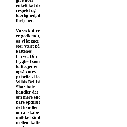
give hver
enkelt kat den
respekt og
kærlighed, de
fortjener.
Vores katteri
er godkendt,
og vi lægger
stor vægt på
kattenes
trivsel. Din
tryghed som
katteejer er
også vores
prioritet. Hos
Wikis British
Shorthair
handler det
om mere end
bare opdræt -
det handler
om at skabe
unikke bånd
mellem katte