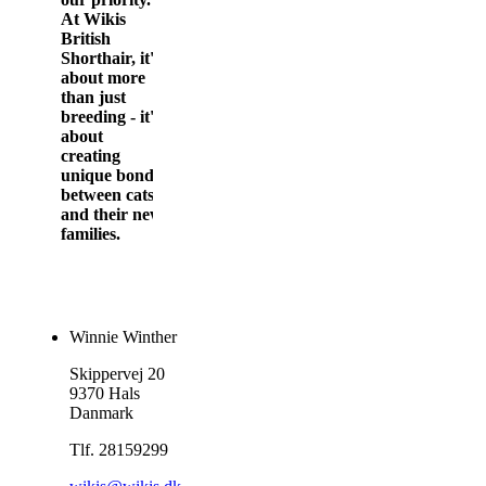
At Wikis
British
Shorthair, it's
about more
than just
breeding - it's
about
creating
unique bonds
between cats
and their new
families.
Winnie Winther
Skippervej 20
9370 Hals
Danmark
Tlf. 28159299