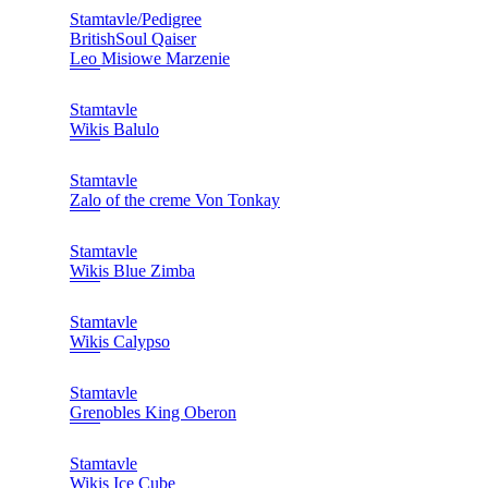
Stamtavle/Pedigree
BritishSoul Qaiser
Leo Misiowe Marzenie
Stamtavle
Wikis Balulo
Stamtavle
Zalo of the creme Von Tonkay
Stamtavle
Wikis Blue Zimba
Stamtavle
Wikis Calypso
Stamtavle
Grenobles King Oberon
Stamtavle
Wikis Ice Cube