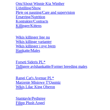
Om/About Winnie Kia Winther
Udstilling/Show
Pleje og pasning/Care and supervision
Ernæring/Nutrition
Kontrakter/Contracts
Killinger/Kittens
Wikis killinger lige nu
Wikis killinge varianter
Wikis killinger i nye hjem
Hankatte/Males
Forseti Sideris PL*
Tidligere avlshankattte/Former breeding males
Rangi Cat's Avenue PL*
Marzenie Misiowe T'Qasmiz
Wikis Lilac King Oberon
Stamtavle/Pedigree
Filipp Plush Angel