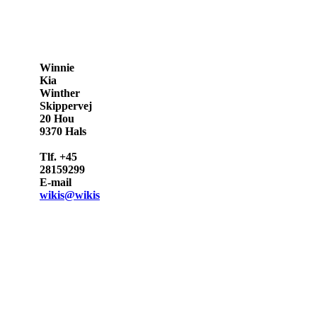
Winnie
Kia
Winther
Skippervej
20 Hou
9370 Hals
Tlf. +45
28159299
E-mail
wikis@wikis.dk