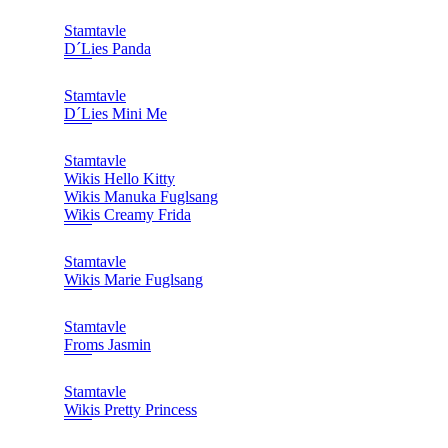
Stamtavle
D´Lies Panda
Stamtavle
D´Lies Mini Me
Stamtavle
Wikis Hello Kitty
Wikis Manuka Fuglsang
Wikis Creamy Frida
Stamtavle
Wikis Marie Fuglsang
Stamtavle
Froms Jasmin
Stamtavle
Wikis Pretty Princess